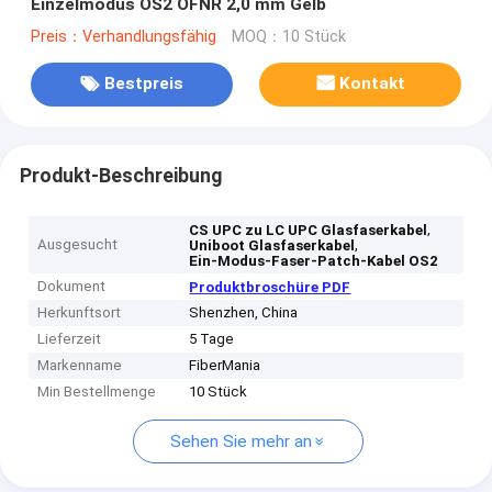
Einzelmodus OS2 OFNR 2,0 mm Gelb
Preis：Verhandlungsfähig
MOQ：10 Stück
Bestpreis
Kontakt
Produkt-Beschreibung
,
CS UPC zu LC UPC Glasfaserkabel
Ausgesucht
,
Uniboot Glasfaserkabel
Ein-Modus-Faser-Patch-Kabel OS2
Dokument
Produktbroschüre PDF
Herkunftsort
Shenzhen, China
Lieferzeit
5 Tage
Markenname
FiberMania
Min Bestellmenge
10 Stück
Sehen Sie mehr an