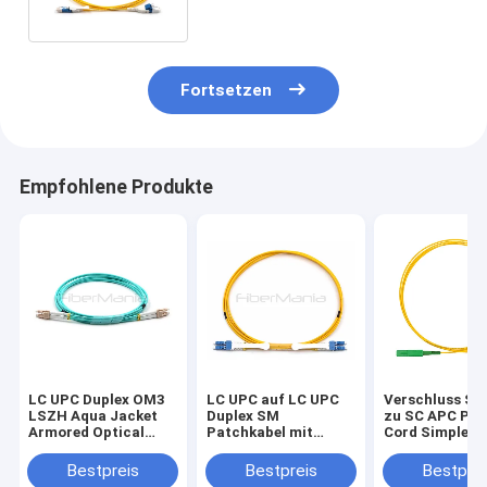
Gelb
Fortsetzen
Empfohlene Produkte
LC UPC Duplex OM3
LC UPC auf LC UPC
Verschluss SC
LSZH Aqua Jacket
Duplex SM
zu SC APC Pat
Armored Optical
Patchkabel mit
Cord Simplex S
Fiber Patch Cord
Zuglasche LSZH
Mode OS2
Gelb
Gelbfaseropti
Bestpreis
Bestpreis
Bestprei
Kabel