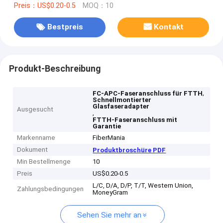
Preis：US$0.20-0.5
MOQ：10
Bestpreis
Kontakt
Produkt-Beschreibung
,
FC-APC-Faseranschluss für FTTH
Schnellmontierter
Glasfaseradapter
Ausgesucht
,
FTTH-Faseranschluss mit
Garantie
Markenname
FiberMania
Dokument
Produktbroschüre PDF
Min Bestellmenge
10
Preis
US$0.20-0.5
L/C, D/A, D/P, T/T, Western Union,
Zahlungsbedingungen
MoneyGram
Sehen Sie mehr an