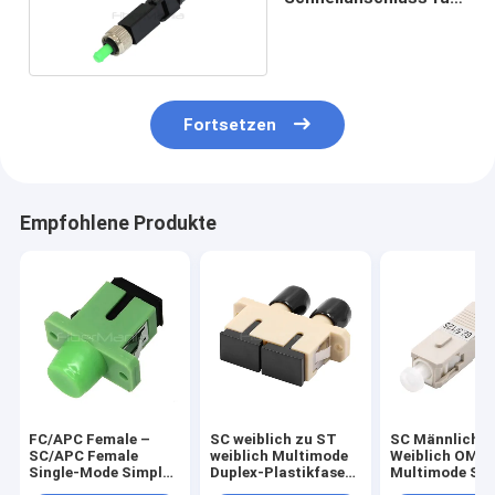
FTTH
Fortsetzen
Empfohlene Produkte
FC/APC Female –
SC weiblich zu ST
SC Männlich z
SC/APC Female
weiblich Multimode
Weiblich OM1
Single-Mode Simplex
Duplex-Plastikfaser-
Multimode Sim
Fiber Optic Adapter
Adapter Beige
Glasfaser