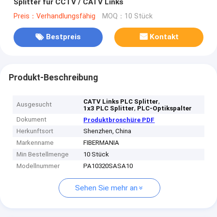
Splitter für CCTV / CATV Links
Preis：Verhandlungsfähig
MOQ：10 Stück
Bestpreis
Kontakt
Produkt-Beschreibung
,
CATV Links PLC Splitter
Ausgesucht
,
1x3 PLC Splitter
PLC-Optikspalter
Dokument
Produktbroschüre PDF
Herkunftsort
Shenzhen, China
Markenname
FIBERMANIA
Min Bestellmenge
10 Stück
Modellnummer
PA10320SASA10
Sehen Sie mehr an