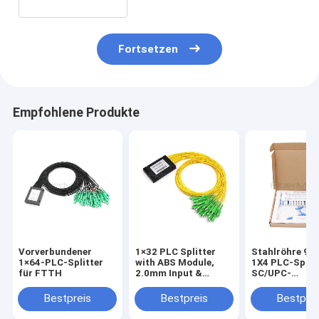
Fortsetzen
Empfohlene Produkte
Vorverbundener
1×32 PLC Splitter
Stahlröhre 9
1×64-PLC-Splitter
with ABS Module,
1X4 PLC-Splitt
für FTTH
2.0mm Input &
SC/UPC-
Output
Faseranschlüs
Bestpreis
Bestpreis
Bestprei