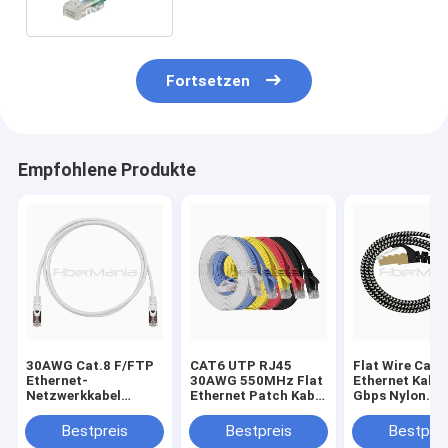
Fortsetzen
Empfohlene Produkte
30AWG Cat.8 F/FTP
CAT6 UTP RJ45
Flat Wire Cat7
Ethernet-
30AWG 550MHz Flat
Ethernet Kabel
Netzwerkkabel
Ethernet Patch Kabel
Gbps Nylon
40Gbps 2000Mhz
für nahtlose
geflochten RJ
RJ45 Patch Cord
Verbindung
Kupfer Patch 
Bestpreis
Bestpreis
Bestprei