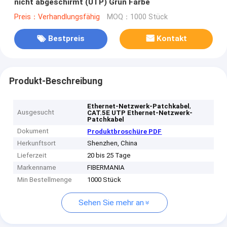
nicht abgeschirmt (UTP) Grün Farbe
Preis：Verhandlungsfähig
MOQ：1000 Stück
Bestpreis
Kontakt
Produkt-Beschreibung
,
Ethernet-Netzwerk-Patchkabel
Ausgesucht
CAT.5E UTP Ethernet-Netzwerk-
Patchkabel
Dokument
Produktbroschüre PDF
Herkunftsort
Shenzhen, China
Lieferzeit
20 bis 25 Tage
Markenname
FIBERMANIA
Min Bestellmenge
1000 Stück
Sehen Sie mehr an