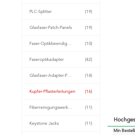
PLC-Splitter
(19)
Glasfaser-Patch-Panels
(19)
Faser-Optikbeendigungs-Kasten
(10)
Faseroptikadapter
(42)
Glasfaser-Adapter-Panels
(14)
Kupfer-Pflasterleitungen
(16)
Fiberreinigungswerkzeuge
(11)
Hochges
Keystone Jacks
(11)
Min Bestel