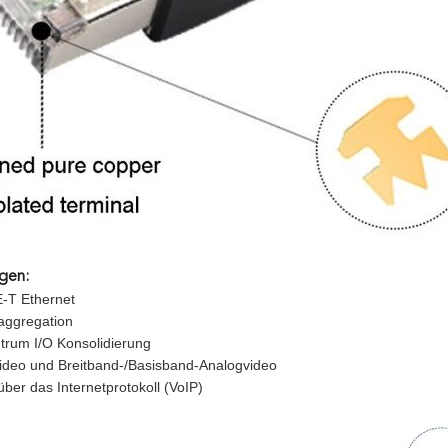
gen:
-T Ethernet
aggregation
trum I/O Konsolidierung
Video und Breitband-/Basisband-Analogvideo
über das Internetprotokoll (VoIP)