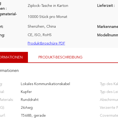
g
Ziplock-Tasche in Karton
Lieferzeit :
en :
smaterial-
10000 Stück pro Monat
Shenzhen, China
t:
Markenname
CE, ISO, RoHS
ung:
Modellnumm
Produktbroschüre PDF
FORMATIONEN
PRODUKT-BESCHREIBUNG
ormationen
g:
Lokales Kommunikationskabel
Typ des Ka
al:
Kupfer
Typ des Lei
terials:
Runddraht
Abschirmun
G):
26Awg
Verzerrte P
urf:
T568B, gerade
Covermater