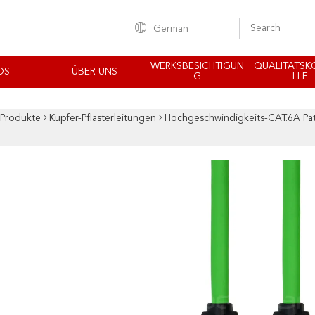
German
WERKSBESICHTIGUN
QUALITÄTS
OS
ÜBER UNS
G
LLE
Produkte
Kupfer-Pflasterleitungen
Hochgeschwindigkeits-CAT.6A Pa