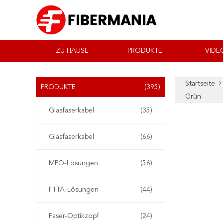
ZU HAUSE
PRODUKTE
VIDE
Startseite
PRODUKTE
(395)
Grün
Glasfaserkabel
(35)
Glasfaserkabel
(66)
MPO-Lösungen
(56)
FTTA-Lösungen
(44)
Faser-Optikzopf
(24)