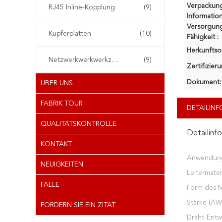
Verpackun
RJ45 Inline-Kopplung
(9)
Information
Versorgung
Kupferplatten
(10)
Fähigkeit :
Herkunftsor
Netzwerkwerkwerkzeuge
(9)
Zertifizier
Dokument:
ÜBER UNS
FABRIK TOUR
DETAILIN
QUALITÄTSKONTROLLE
Detailinf
KONTAKT
Anwendun
NEUIGKEITEN
Leitermateri
FÄLLE
Form des Ma
Stärke (AW
FORDERN SIE EIN ZITAT
Draht-Entw