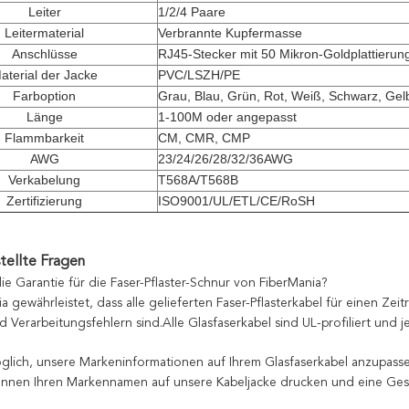
Leiter
1/2/4 Paare
Leitermaterial
Verbrannte Kupfermasse
Anschlüsse
RJ45-Stecker mit 50 Mikron-Goldplattierun
aterial der Jacke
PVC/LSZH/PE
Farboption
Grau, Blau, Grün, Rot, Weiß, Schwarz, Ge
Länge
1-100M oder angepasst
Flammbarkeit
CM, CMR, CMP
AWG
23/24/26/28/32/36AWG
Verkabelung
T568A/T568B
Zertifizierung
ISO9001/UL/ETL/CE/RoSH
tellte Fragen
die Garantie für die Faser-Pflaster-Schnur von FiberMania?
a gewährleistet, dass alle gelieferten Faser-Pflasterkabel für einen Ze
d Verarbeitungsfehlern sind.Alle Glasfaserkabel sind UL-profiliert und j
möglich, unsere Markeninformationen auf Ihrem Glasfaserkabel anzupass
können Ihren Markennamen auf unsere Kabeljacke drucken und eine Ges