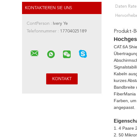
Daten Rate
KONTAKTIEREN SIE UNS
Hervorheb
ContPerson :
Ivery Ye
Telefonnummer :
17704025189
Produkt-B
Hochges
CAT.6A Shie
Übertragung
Abschirmsch
Signalstabi
Kabeln ausge
kurzes Abst
Bandbreite 
FiberMania 
Farben, um 
angepasst.
Eigenscha
1. 4 Paare
2. 50 Mikro