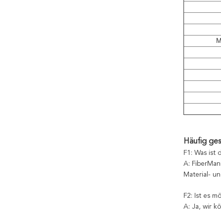
M
Häufig ges
F1: Was ist 
A: FiberMani
Material- un
F2: Ist es 
A: Ja, wir 