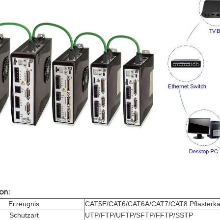
on:
Erzeugnis
CAT5E/CAT6/CAT6A/CAT7/CAT8 Pflasterka
Schutzart
UTP/FTP/UFTP/SFTP/FFTP/SSTP