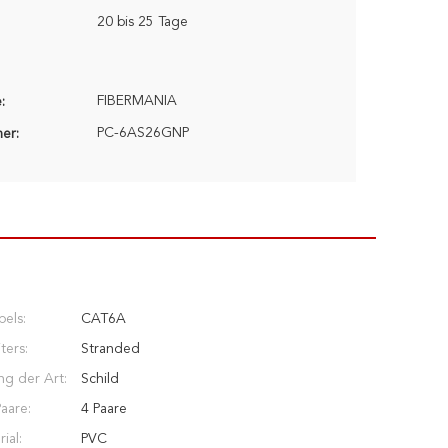
20 bis 25 Tage
FIBERMANIA
:
PC-6AS26GNP
er:
bels:
CAT6A
ters:
Stranded
g der Art:
Schild
aare:
4 Paare
ial:
PVC