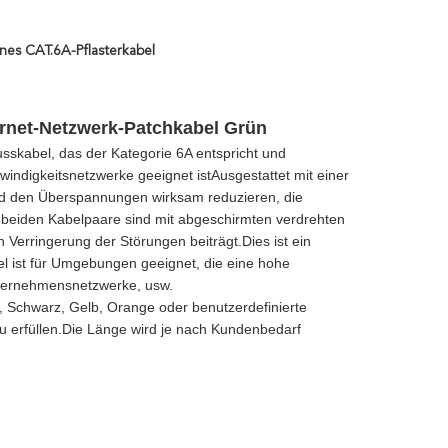
nes CAT.6A-Pflasterkabel
rnet-Netzwerk-Patchkabel Grün
sskabel, das der Kategorie 6A entspricht und
indigkeitsnetzwerke geeignet istAusgestattet mit einer
nd den Überspannungen wirksam reduzieren, die
e beiden Kabelpaare sind mit abgeschirmten verdrehten
n Verringerung der Störungen beiträgt.Dies ist ein
l ist für Umgebungen geeignet, die eine hohe
Unternehmensnetzwerke, usw.
ß, Schwarz, Gelb, Orange oder benutzerdefinierte
u erfüllen.Die Länge wird je nach Kundenbedarf