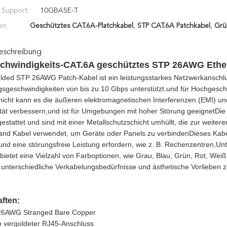
 Support:
10GBASE-T
en:
Geschütztes CAT.6A-Platchkabel
,
STP CAT.6A Patchkabel
,
Grü
eschreibung
chwindigkeits-CAT.6A geschütztes STP 26AWG Ethe
lded STP 26AWG Patch-Kabel ist ein leistungsstarkes Netzwerkanschlu
sgeschwindigkeiten von bis zu 10 Gbps unterstützt.und für Hochgeschw
icht kann es die äußeren elektromagnetischen Interferenzen (EMI) u
lität verbessern,und ist für Umgebungen mit hoher Störung geeignetDi
stattet und sind mit einer Metallschutzschicht umhüllt, die zur weitere
and Kabel verwendet, um Geräte oder Panels zu verbindenDieses Kabe
und eine störungsfreie Leistung erfordern, wie z. B. Rechenzentren,
bietet eine Vielzahl von Farboptionen, wie Grau, Blau, Grün, Rot, Wei
unterschiedliche Verkabelungsbedürfnisse und ästhetische Vorlieben z
ften:
 26AWG Stranged Bare Copper
n vergoldeter RJ45-Anschluss